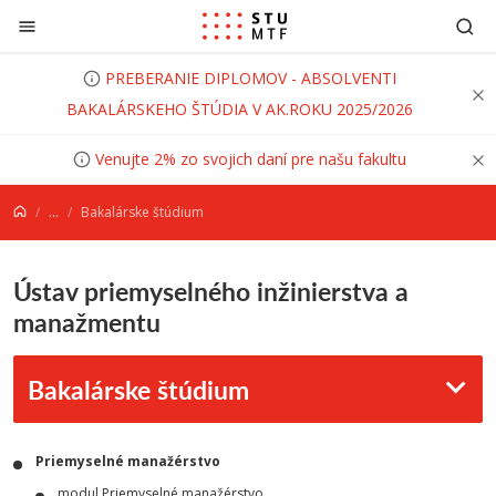
Prejsť na obsah
PREBERANIE DIPLOMOV - ABSOLVENTI
BAKALÁRSKEHO ŠTÚDIA V AK.ROKU 2025/2026
Venujte 2% zo svojich daní pre našu fakultu
...
Bakalárske štúdium
Ústav priemyselného inžinierstva a
manažmentu
Bakalárske štúdium
Priemyselné manažérstvo
modul Priemyselné manažérstvo