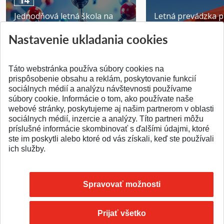
Jednodňová letná škola na
Letná prevádzka p
ATRI MTF STU
MTF STU v Trnave
Nastavenie ukladania cookies
Pridané 28.07.2026
Pridané 23.06.2026
Táto webstránka používa súbory cookies na
prispôsobenie obsahu a reklám, poskytovanie funkcií
sociálnych médií a analýzu návštevnosti používame
súbory cookie. Informácie o tom, ako používate naše
webové stránky, poskytujeme aj našim partnerom v oblasti
SPÄŤ NA VRCH
sociálnych médií, inzercie a analýzy. Títo partneri môžu
príslušné informácie skombinovať s ďalšími údajmi, ktoré
ste im poskytli alebo ktoré od vás získali, keď ste používali
ich služby.
Spravovať možnosti
Prijať všetko