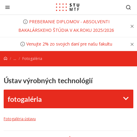
Prejsť na obsah
PREBERANIE DIPLOMOV - ABSOLVENTI
BAKALÁRSKEHO ŠTÚDIA V AK.ROKU 2025/2026
Venujte 2% zo svojich daní pre našu fakultu
...
Fotogaléria
Ústav výrobných technológií
fotogaléria
Fotogaléria ústavu