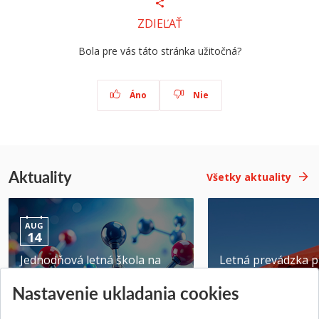
ZDIEĽAŤ
Bola pre vás táto stránka užitočná?
Áno
Nie
Aktuality
Všetky aktuality
AUG
14
Jednodňová letná škola na
Letná prevádzka p
ATRI MTF STU
MTF STU v Trnave
Nastavenie ukladania cookies
Pridané 28.07.2026
Pridané 23.06.2026