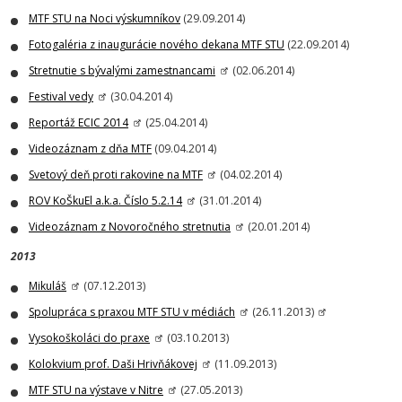
MTF STU na Noci výskumníkov
(29.09.2014)
Fotogaléria z inaugurácie nového dekana MTF STU
(22.09.2014)
Stretnutie s bývalými zamestnancami
(02.06.2014)
Festival vedy
(30.04.2014)
Reportáž ECIC 2014
(25.04.2014)
Videozáznam z dňa MTF
(09.04.2014)
Svetový deň proti rakovine na MTF
(04.02.2014)
ROV KoŠkuEl a.k.a. Číslo 5.2.14
(31.01.2014)
Videozáznam z Novoročného stretnutia
(20.01.2014)
2013
Mikuláš
(07.12.2013)
Spolupráca s praxou MTF STU v médiách
(26.11.2013)
Vysokoškoláci do praxe
(03.10.2013)
Kolokvium prof. Daši Hrivňákovej
(11.09.2013)
MTF STU na výstave v Nitre
(27.05.2013)