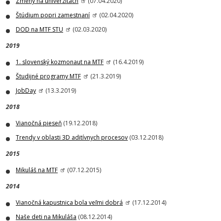
Zmeny na univerzitách
(07.04.2020)
Štúdium popri zamestnaní
(02.04.2020)
DOD na MTF STU
(02.03.2020)
2019
1. slovenský kozmonaut na MTF
(16.4.2019)
Študijné programy MTF
(21.3.2019)
JobDay
(13.3.2019)
2018
Vianočná pieseň
(19.12.2018)
Trendy v oblasti 3D aditívnych procesov
(03.12.2018)
2015
Mikuláš na MTF
(07.12.2015)
2014
Vianočná kapustnica bola veľmi dobrá
(17.12.2014)
Naše deti na Mikuláša
(08.12.2014)