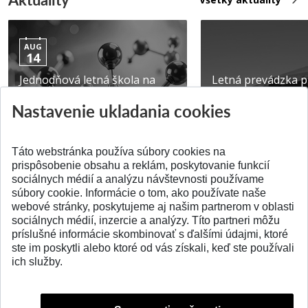
AUG
14
Jednodňová letná škola na
Letná prevádzka p
ATRI MTF STU
MTF STU v Trnave
Nastavenie ukladania cookies
Pridané 28.07.2026
Pridané 23.06.2026
Táto webstránka používa súbory cookies na
prispôsobenie obsahu a reklám, poskytovanie funkcií
sociálnych médií a analýzu návštevnosti používame
súbory cookie. Informácie o tom, ako používate naše
webové stránky, poskytujeme aj našim partnerom v oblasti
SPÄŤ NA VRCH
sociálnych médií, inzercie a analýzy. Títo partneri môžu
príslušné informácie skombinovať s ďalšími údajmi, ktoré
ste im poskytli alebo ktoré od vás získali, keď ste používali
ich služby.