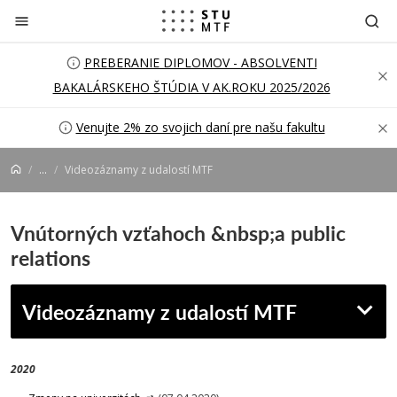
Prejsť na obsah
PREBERANIE DIPLOMOV - ABSOLVENTI
BAKALÁRSKEHO ŠTÚDIA V AK.ROKU 2025/2026
Venujte 2% zo svojich daní pre našu fakultu
...
Videozáznamy z udalostí MTF
Vnútorných vzťahoch &nbsp;a public
relations
Videozáznamy z udalostí MTF
2020