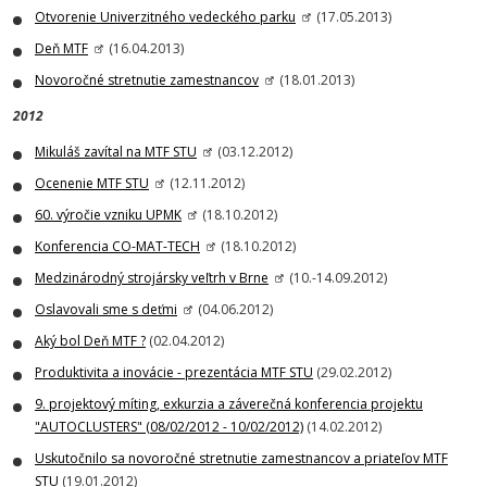
Otvorenie Univerzitného vedeckého parku
(17.05.2013)
Deň MTF
(16.04.2013)
Novoročné stretnutie zamestnancov
(18.01.2013)
2012
Mikuláš zavítal na MTF STU
(03.12.2012)
Ocenenie MTF STU
(12.11.2012)
60. výročie vzniku UPMK
(18.10.2012)
Konferencia CO-MAT-TECH
(18.10.2012)
Medzinárodný strojársky veľtrh v Brne
(10.-14.09.2012)
Oslavovali sme s deťmi
(04.06.2012)
Aký bol Deň MTF ?
(02.04.2012)
Produktivita a inovácie - prezentácia MTF STU
(29.02.2012)
9. projektový míting, exkurzia a záverečná konferencia projektu
"AUTOCLUSTERS" (08/02/2012 - 10/02/2012)
(14.02.2012)
Uskutočnilo sa novoročné stretnutie zamestnancov a priateľov MTF
STU
(19.01.2012)