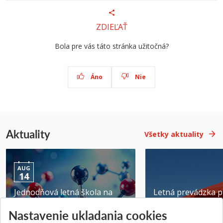
ZDIEĽAŤ
Bola pre vás táto stránka užitočná?
Áno
Nie
Aktuality
Všetky aktuality
AUG
14
Jednodňová letná škola na
Letná prevádzka p
ATRI MTF STU
MTF STU v Trnave
Nastavenie ukladania cookies
Pridané 28.07.2026
Pridané 23.06.2026