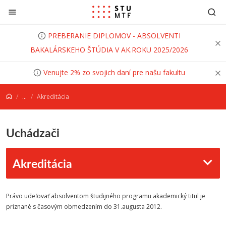
Prejsť na obsah
PREBERANIE DIPLOMOV - ABSOLVENTI
BAKALÁRSKEHO ŠTÚDIA V AK.ROKU 2025/2026
Venujte 2% zo svojich daní pre našu fakultu
...
Akreditácia
Uchádzači
Akreditácia
Právo udeľovať absolventom študijného programu akademický titul je
priznané s časovým obmedzením do 31.augusta 2012.