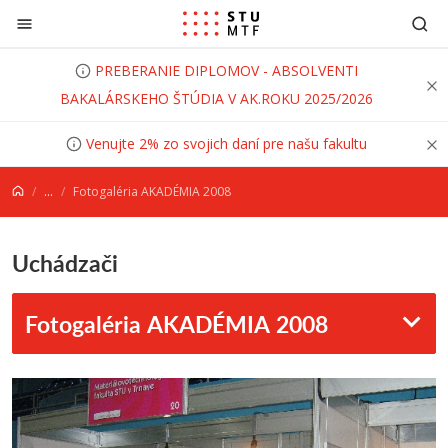
Prejsť na obsah
PREBERANIE DIPLOMOV - ABSOLVENTI
BAKALÁRSKEHO ŠTÚDIA V AK.ROKU 2025/2026
Venujte 2% zo svojich daní pre našu fakultu
...
Fotogaléria AKADÉMIA 2008
Uchádzači
Fotogaléria AKADÉMIA 2008