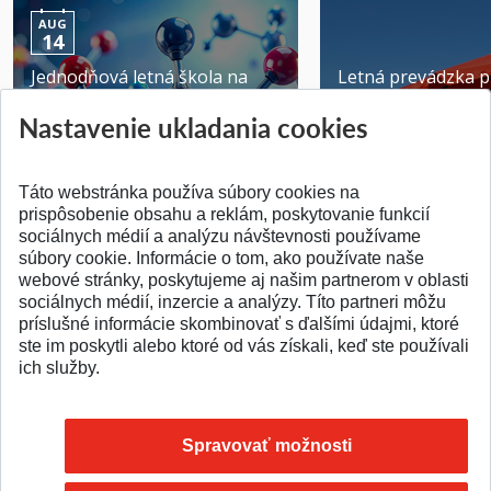
AUG
14
Jednodňová letná škola na
Letná prevádzka p
ATRI MTF STU
MTF STU v Trnave
Nastavenie ukladania cookies
Pridané 28.07.2026
Pridané 23.06.2026
Táto webstránka používa súbory cookies na
prispôsobenie obsahu a reklám, poskytovanie funkcií
sociálnych médií a analýzu návštevnosti používame
súbory cookie. Informácie o tom, ako používate naše
webové stránky, poskytujeme aj našim partnerom v oblasti
SPÄŤ NA VRCH
sociálnych médií, inzercie a analýzy. Títo partneri môžu
príslušné informácie skombinovať s ďalšími údajmi, ktoré
ste im poskytli alebo ktoré od vás získali, keď ste používali
ich služby.
Spravovať možnosti