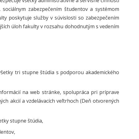
zpečuje všetky administratívne a servisné činnosti
ia, sociálnym zabezpečením študentov a systémom
ulty poskytuje služby v súvislosti so zabezpečením
ajších úloh fakulty v rozsahu dohodnutým s vedením
 všetky tri stupne štúdia s podporou akademického
formácií na web stránke, spolupráca pri príprave
ch akcií a vzdelávacích veľtrhoch (Deň otvorených
tky stupne štúdia,
dentov,