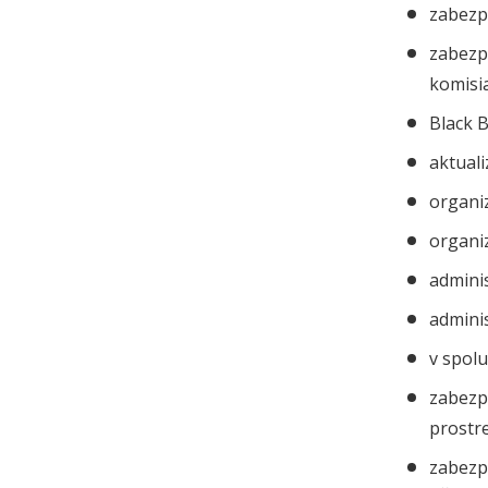
zabezp
zabezp
komisia
Black B
aktuali
organiz
organi
adminis
adminis
v spolu
zabezpe
prostre
zabezp