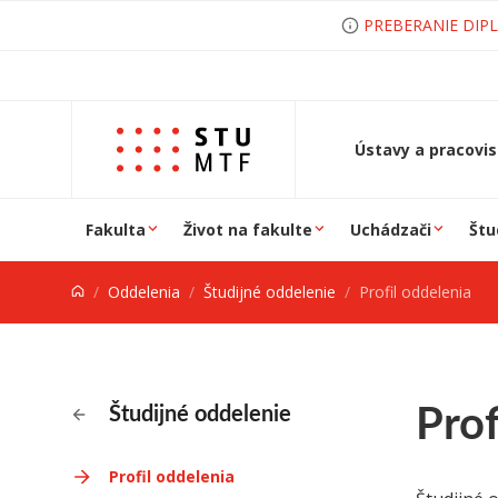
Prejsť na obsah
PREBERANIE DIP
Ústavy a pracovi
Fakulta
Život na fakulte
Uchádzači
Štu
Oddelenia
Študijné oddelenie
Profil oddelenia
Prof
Študijné oddelenie
Profil oddelenia