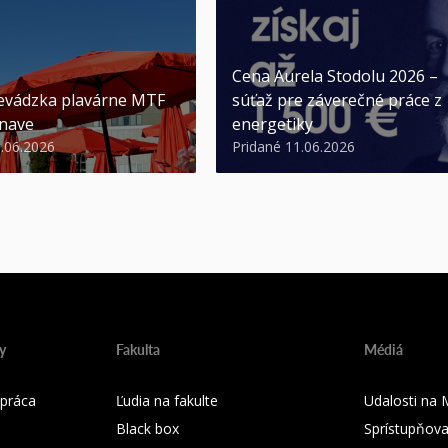
Cena Aurela Stodolu 2026 –
evádzka plavárne MTF
súťaž pre záverečné práce z
nave
energetiky
3.06.2026
Pridané 11.06.2026
y
Fakulta
Médiá
práca
Ľudia na fakulte
Udalosti na
Black box
Sprístupňova