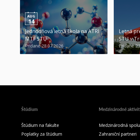
AUG
14
Jednodňová letná škola na ATRI
Letná pr
MTF STU
STU v Tr
Pridané 28.07.2026
Pridané 2
Štúdium
Medzinárodné aktivit
Štúdium na fakulte
Medzinárodná spolu
Poplatky za štúdium
Zahraniční partneri