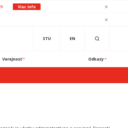
26
Viac info
STU
EN
Verejnosť
Odkazy