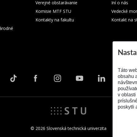
Verejné obstarávanie
Iní o nás
Komisie MTF STU
Vedecké mon
Kontakty na fakultu
Kontakt na s
árodné
Nasta
Táto web
obsahu a
návštevn
používat
v oblasti
príslušn
poskytli 
© 2026 Slovenská technická univerzita