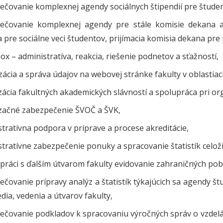
ečovanie komplexnej agendy sociálnych štipendií pre štude
ečovanie komplexnej agendy pre stále komisie dekana a 
 pre sociálne veci študentov, prijímacia komisia dekana pre
ox – administratíva, reakcia, riešenie podnetov a sťažností,
zácia a správa údajov na webovej stránke fakulty v oblastia
ácia fakultných akademických slávností a spolupráca pri orga
začné zabezpečenie ŠVOČ a ŠVK,
tratívna podpora v príprave a procese akreditácie,
tratívne zabezpečenie ponuky a spracovanie štatistík celož
práci s ďalším útvarom fakulty evidovanie zahraničných pob
čovanie prípravy analýz a štatistík týkajúcich sa agendy š
dia, vedenia a útvarov fakulty,
ečovanie podkladov k spracovaniu výročných správ o vzdeláv