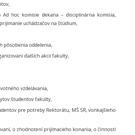
ntov,
Ad hoc komisie dekana – disciplinárna komisia,
 prijímanie uchádzačov na štúdium,
ch pôsobenia oddelenia,
nizovaní ďalších akcií fakulty,
ivotného vzdelávania,
ytov študentov fakulty,
tudentov pre potreby Rektorátu, MŠ SR, vonkajšieho
aní, o zhodnotení prijímacieho konania, o činnosti