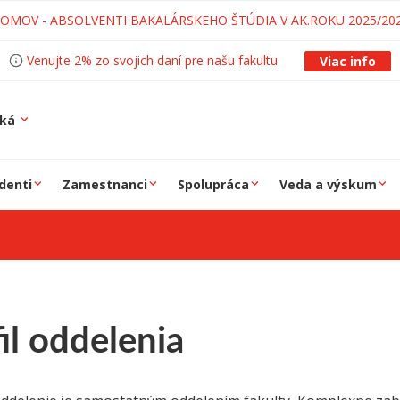
LOMOV - ABSOLVENTI BAKALÁRSKEHO ŠTÚDIA V AK.ROKU 2025/20
Venujte 2% zo svojich daní pre našu fakultu
Viac info
ská
denti
Zamestnanci
Spolupráca
Veda a výskum
il oddelenia