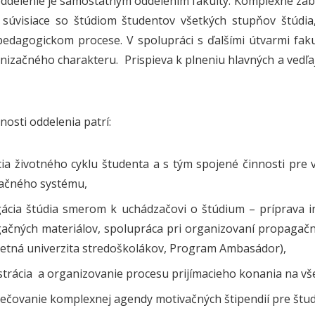
oddelenie je samostatným oddelením fakulty. Komplexne zabe
ty súvisiace so štúdiom študentov všetkých stupňov štúd
 pedagogickom procese. V spolupráci s ďalšími útvarmi fak
nizačného charakteru. Prispieva k plneniu hlavných a vedľ
osti oddelenia patrí:
cia životného cyklu študenta a s tým spojené činnosti pre
ačného systému,
ácia štúdia smerom k uchádzačovi o štúdium – príprava in
ačných materiálov, spolupráca pri organizovaní propagačný
 Letná univerzita stredoškolákov, Program Ambasádor),
strácia a organizovanie procesu prijímacieho konania na vše
ečovanie komplexnej agendy motivačných štipendií pre štu