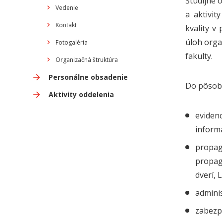
Študijné 
Vedenie
a aktivi
Kontakt
kvality v
úloh orga
Fotogaléria
fakulty.
Organizačná štruktúra
Personálne obsadenie
Do pôsobn
Aktivity oddelenia
eviden
inform
propag
propag
dverí,
admini
zabezp