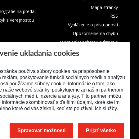
Mapa stránky
ografie na predaj
RSS
tyk s verejnosťou
Vyhlásenie o prístupnosti
Upozornenie na chybu
Podmienky ochrany súkromia
venie ukladania cookies
Využívanie cookies
stránka používa súbory cookies na prispôsobenie
 reklám, poskytovanie funkcií sociálnych médií a analýzu
osti používame súbory cookie. Informácie o tom, ako
e naše webové stránky, poskytujeme aj našim partnerom
 sociálnych médií, inzercie a analýzy. Títo partneri môžu
é informácie skombinovať s ďalšími údajmi, ktoré ste im
alebo ktoré od vás získali, keď ste používali ich služby.
Spravovať možnosti
Prijať všetko