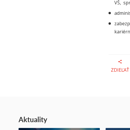
VŠ, sp
adminis
zabezpe
kariér
ZDIEĽAŤ
Aktuality