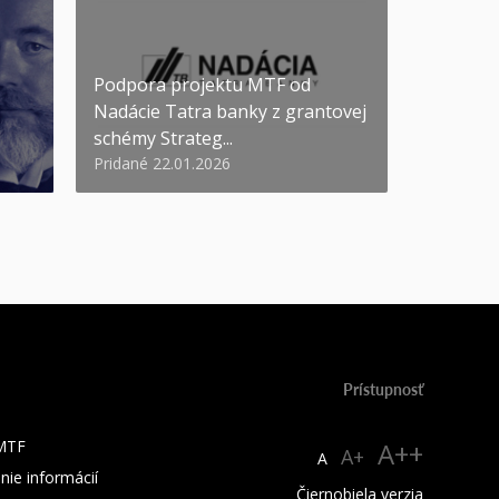
Podpora projektu MTF od
Nadácie Tatra banky z grantovej
schémy Strateg...
Pridané 22.01.2026
Prístupnosť
 MTF
A++
A+
A
nie informácií
Čiernobiela verzia