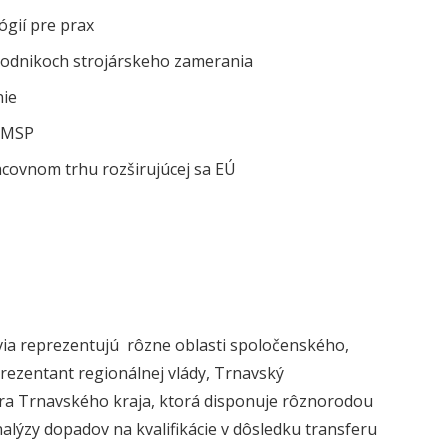
ógií pre prax
 podnikoch strojárskeho zamerania
nie
k MSP
acovnom trhu rozširujúcej sa EÚ
via reprezentujú rôzne oblasti spoločenského,
rezentant regionálnej vlády, Trnavský
ra Trnavského kraja, ktorá disponuje rôznorodou
lýzy dopadov na kvalifikácie v dôsledku transferu