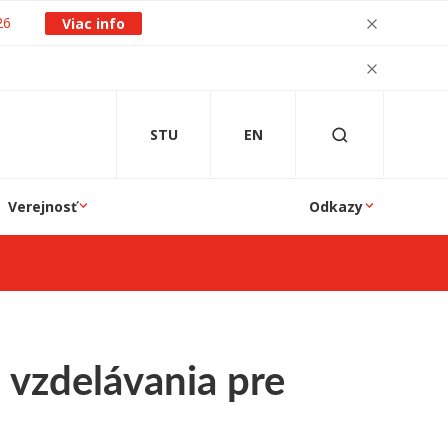
26
Viac info
STU
EN
Verejnosť
Odkazy
 vzdelávania pre