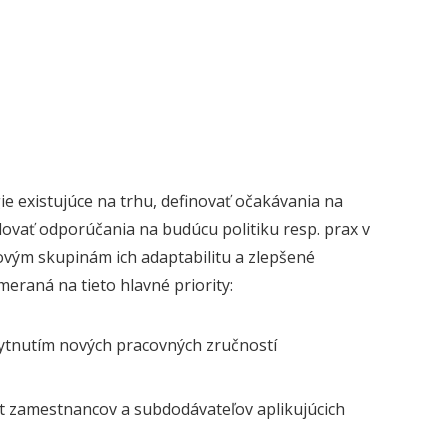
e existujúce na trhu, definovať očakávania na
ulovať odporúčania na budúcu politiku resp. prax v
vým skupinám ich adaptabilitu a zlepšené
eraná na tieto hlavné priority:
kytnutím nových pracovných zručností
t zamestnancov a subdodávateľov aplikujúcich