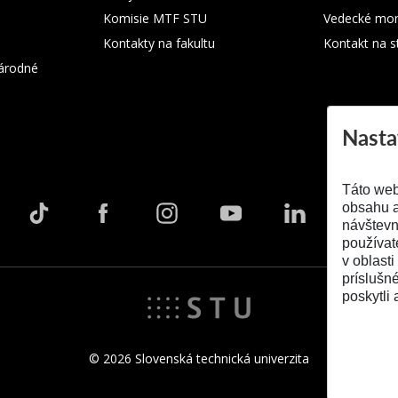
Komisie MTF STU
Vedecké mon
Kontakty na fakultu
Kontakt na s
árodné
Nasta
Táto web
obsahu a
návštevn
používat
v oblasti
príslušn
poskytli 
© 2026 Slovenská technická univerzita