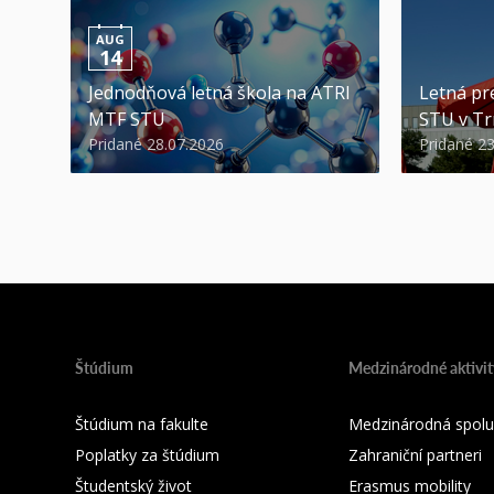
AUG
14
Jednodňová letná škola na ATRI
Letná pr
MTF STU
STU v Tr
Pridané 28.07.2026
Pridané 2
Štúdium
Medzinárodné aktivit
Štúdium na fakulte
Medzinárodná spolu
Poplatky za štúdium
Zahraniční partneri
Študentský život
Erasmus mobility