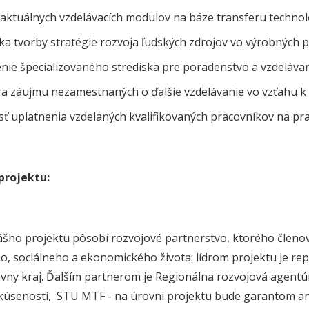
 aktuálnych vzdelávacích modulov na báze transferu technol
ka tvorby stratégie rozvoja ľudských zdrojov vo výrobných
enie špecializovaného strediska pre poradenstvo a vzdeláva
a záujmu nezamestnaných o ďalšie vzdelávanie vo vzťahu 
ť uplatnenia vzdelaných kvalifikovaných pracovníkov na pr
projektu:
ášho projektu pôsobí rozvojové partnerstvo, ktorého členo
o, sociálneho a ekonomického života: lídrom projektu je rep
ny kraj. Ďalším partnerom je Regionálna rozvojová agentú
kúseností, STU MTF - na úrovni projektu bude garantom ana