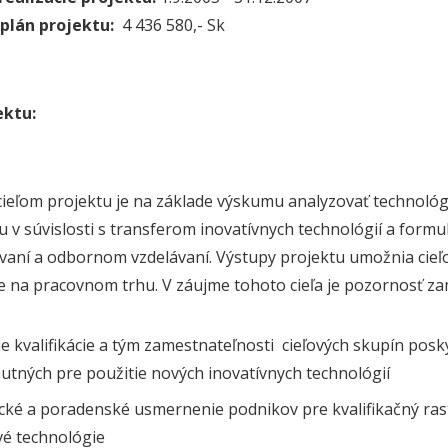
plán projektu:
4 436 580,- Sk
ektu:
ieľom projektu je na základe výskumu analyzovať technológi
ciu v súvislosti s transferom inovatívnych technológií a form
aní a odbornom vzdelávaní. Výstupy projektu umožnia cieľo
 na pracovnom trhu. V záujme tohoto cieľa je pozornosť zam
e kvalifikácie a tým zamestnateľnosti cieľových skupín pos
utných pre použitie nových inovatívnych technológií
cké a poradenské usmernenie podnikov pre kvalifikačný ras
vé technológie