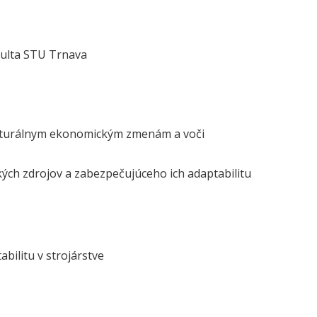
kulta STU Trnava
ukturálnym ekonomickým zmenám a voči
kých zdrojov a zabezpečujúceho ich adaptabilitu
bilitu v strojárstve