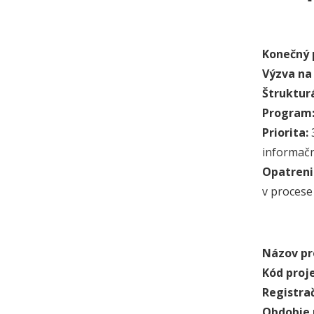
Konečný 
Výzva na 
Štruktur
Program
Priorita:
informač
Opatreni
v procese
Názov pr
Kód proj
Registrač
Obdobie r