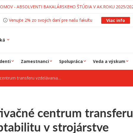
LOMOV - ABSOLVENTI BAKALÁRSKEHO ŠTÚDIA V AK.ROKU 2025/20
Venujte 2% zo svojich daní pre našu fakultu
Viac info
ská
denti
Zamestnanci
Spolupráca
Veda a výskum
ransferu vzdelávania pre adaptabilitu v strojárstve
ivačné centrum transferu
tabilitu v strojárstve