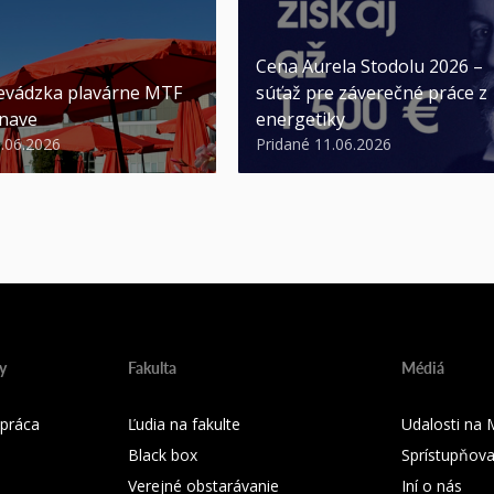
Cena Aurela Stodolu 2026 –
evádzka plavárne MTF
súťaž pre záverečné práce z
nave
energetiky
3.06.2026
Pridané 11.06.2026
y
Fakulta
Médiá
práca
Ľudia na fakulte
Udalosti na
Black box
Sprístupňova
Verejné obstarávanie
Iní o nás