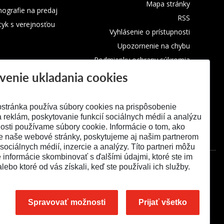
Mapa stránky
ografie na predaj
RSS
tyk s verejnosťou
Vyhlásenie o prístupnosti
Upozornenie na chybu
Podmienky ochrany súkromia
venie ukladania cookies
Využívanie cookies
stránka používa súbory cookies na prispôsobenie
 reklám, poskytovanie funkcií sociálnych médií a analýzu
osti používame súbory cookie. Informácie o tom, ako
e naše webové stránky, poskytujeme aj našim partnerom
 sociálnych médií, inzercie a analýzy. Títo partneri môžu
é informácie skombinovať s ďalšími údajmi, ktoré ste im
alebo ktoré od vás získali, keď ste používali ich služby.
Spravovať možnosti
Prijať všetko