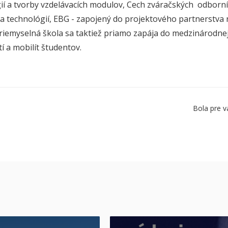
ií a tvorby vzdelávacích modulov, Cech zváračských odborn
a technológií, EBG - zapojený do projektového partnerstva
riemyselná škola sa taktiež priamo zapája do medzinárodnej
í a mobilít študentov.
Bola pre v