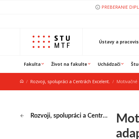
Prejsť na obsah
PREBERANIE DIP
Ústavy a pracovi
Fakulta
Život na fakulte
Uchádzači
Štu
Rozvoji, spolupráci a Centrách Excelent.
Motivačné centrum t
Mot
Rozvoji, spolupráci a Centrách Excelent.
adap