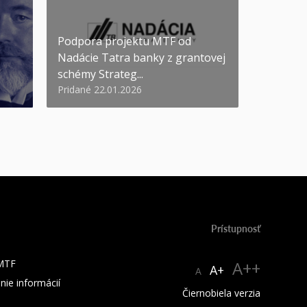
Podpora projektu MTF od
Nadácie Tatra banky z grantovej
schémy Strateg...
Pridané 22.01.2026
Prístupnosť
 MTF
A++
A+
A
nie informácií
Čiernobiela verzia