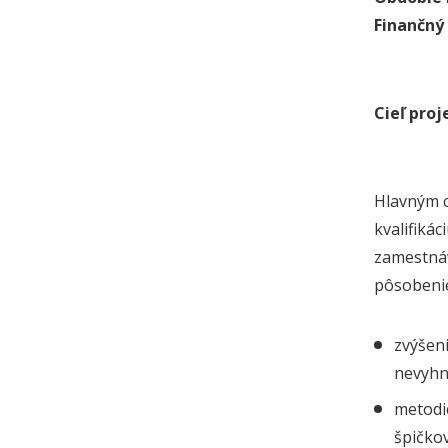
Finančný 
Cieľ proj
Hlavným c
kvalifiká
zamestnáv
pôsobenie
zvýšeni
nevyhn
metodi
špičko