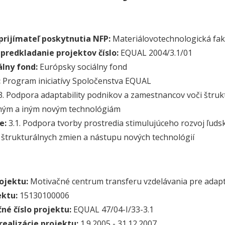
prijímateľ poskytnutia NFP:
Materiálovotechnologická fa
predkladanie projektov číslo:
EQUAL 2004/3.1/01
álny fond:
Európsky sociálny fond
:
Program iniciatívy Spoločenstva EQUAL
3. Podpora adaptability podnikov a zamestnancov voči štr
ným a iným novým technológiám
e:
3.1. Podpora tvorby prostredia stimulujúceho rozvoj ľuds
 štrukturálnych zmien a nástupu nových technológií
ojektu:
Motivačné centrum transferu vzdelávania pre adapta
ektu:
15130100006
né číslo projektu:
EQUAL 47/04-I/33-3.1
ealizácie projektu:
1.9.2005 - 31.12.2007