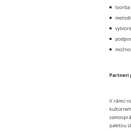
tvorba
metodi
vytvor
podpor
možnos
Partneri 
V rámci n
kultúrneh
samospráv
paletou s