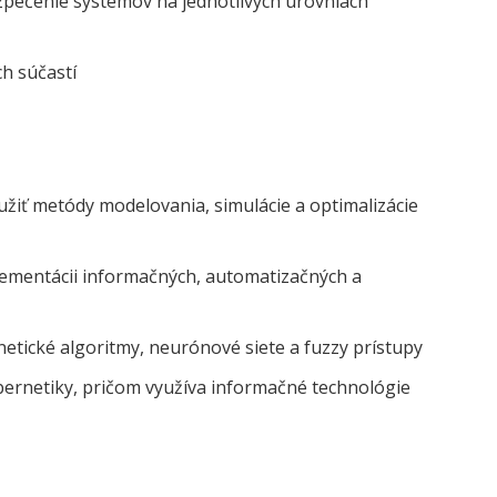
zpečenie systémov na jednotlivých úrovniach
ch súčastí
žiť metódy modelovania, simulácie a optimalizácie
plementácii informačných, automatizačných a
etické algoritmy, neurónové siete a fuzzy prístupy
ernetiky, pričom využíva informačné technológie