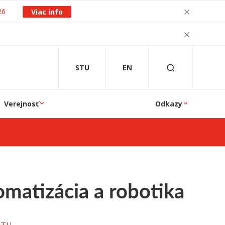
26
Viac info
STU
EN
Verejnosť
Odkazy
omatizácia a robotika