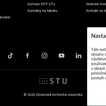
Komisie MTF STU
Vedecké mon
Kontakty na fakultu
Kontakt na s
árodné
Nasta
Táto web
obsahu a
návštevn
používat
v oblasti
príslušn
poskytli 
© 2026 Slovenská technická univerzita