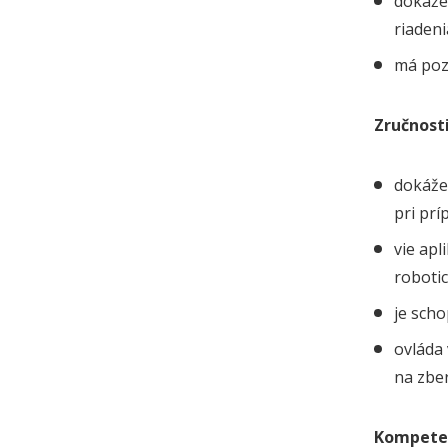
dokáže
riadeni
má pozn
Zručnost
dokáže 
pri pr
vie apl
roboti
je scho
ovláda
na zbe
Kompeten