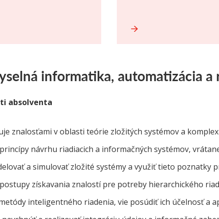
yselná informatika, automatizácia a 
i absolventa
je znalosťami v oblasti teórie zložitých systémov a komple
princípy návrhu riadiacich a informačných systémov, vrátan
elovať a simulovať zložité systémy a využiť tieto poznatky pr
postupy získavania znalostí pre potreby hierarchického ria
etódy inteligentného riadenia, vie posúdiť ich účelnosť a a