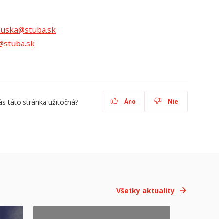
nuska@stuba.sk
@stuba.sk
ás táto stránka užitočná?
Áno
Nie
Všetky aktuality