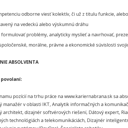
etenciu odborne viesť kolektív, či už z titulu funkcie, alebo
pravený na vedeckú alebo výskumnú dráhu
formulovať problémy, analyticky myslieť a navrhovať, preze
poločenské, morálne, právne a ekonomické súvislosti svojic
NIE ABSOLVENTA
 povolaní:
namu pozícií na trhu práce na www.kariernabrana.sk sa abs
ý manažér v oblasti IKT, Analytik informačných a komunikačn
ý architekt, dizajnér softvérových riešení, Dátový expert, R
ých technológiách a telekomunikáciách, Dizajnér inteligentný