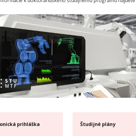
 informácie k doktorandského študijnému programu nájdet
ronická prihláška
Študijné plány