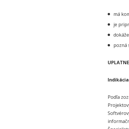
má komp
je pri
dokáže 
pozná s
UPLATNE
Indikácia
Podľa zoz
Projektov
Softvérov
informačn