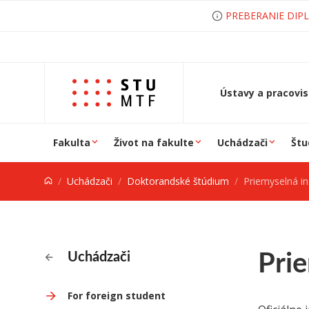
Prejsť na obsah
PREBERANIE DIP
Ústavy a pracovi
Fakulta
Život na fakulte
Uchádzači
Štu
Uchádzači
Doktorandské štúdium
Priemyselná infor
Prie
Uchádzači
For foreign student