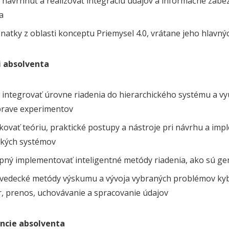
 navrhnúť a realizovať integráciu údajov a informačné zabe
a
atky z oblasti konceptu Priemysel 4.0, vrátane jeho hlavný
i absolventa
integrovať úrovne riadenia do hierarchického systému a vyu
íprave experimentov
ikovať teóriu, praktické postupy a nástroje pri návrhu a im
ckých systémov
pný implementovať inteligentné metódy riadenia, ako sú gen
 vedecké metódy výskumu a vývoja vybraných problémov kyb
r, prenos, uchovávanie a spracovanie údajov
cie absolventa