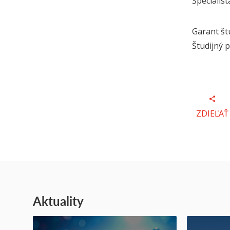
Špecialist
Garant št
Študijný 
ZDIEĽAŤ
Aktuality