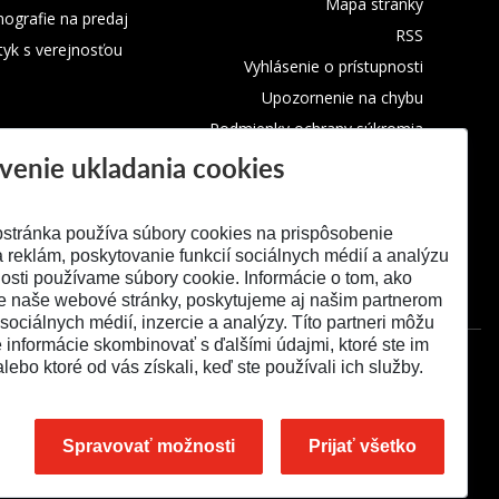
Mapa stránky
ografie na predaj
RSS
tyk s verejnosťou
Vyhlásenie o prístupnosti
Upozornenie na chybu
Podmienky ochrany súkromia
venie ukladania cookies
Využívanie cookies
stránka používa súbory cookies na prispôsobenie
 reklám, poskytovanie funkcií sociálnych médií a analýzu
osti používame súbory cookie. Informácie o tom, ako
e naše webové stránky, poskytujeme aj našim partnerom
 sociálnych médií, inzercie a analýzy. Títo partneri môžu
é informácie skombinovať s ďalšími údajmi, ktoré ste im
alebo ktoré od vás získali, keď ste používali ich služby.
Spravovať možnosti
Prijať všetko