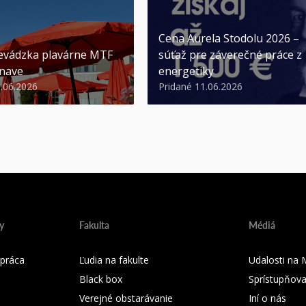
Cena Aurela Stodolu 2026 –
evádzka plavárne MTF
súťaž pre záverečné práce z
nave
energetiky
3.06.2026
Pridané 11.06.2026
y
Fakulta
Médiá
práca
Ľudia na fakulte
Udalosti na
Black box
Sprístupňova
Verejné obstarávanie
Iní o nás