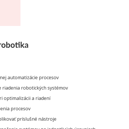
robotika
xnej automatizácie procesov
e riadenia robotických systémov
i optimalizácii a riadení
denia procesov
plikovať príslušné nástroje