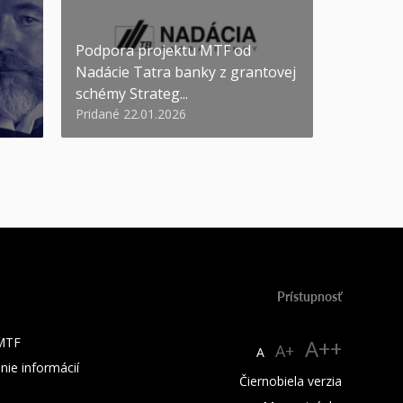
Podpora projektu MTF od
Nadácie Tatra banky z grantovej
schémy Strateg...
Pridané 22.01.2026
Prístupnosť
 MTF
A++
A+
A
nie informácií
Čiernobiela verzia