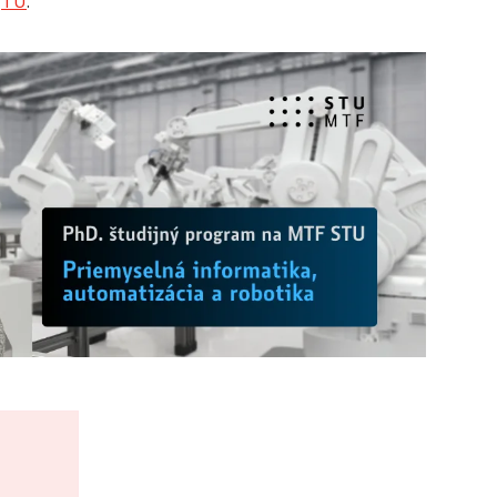
e
TU
.