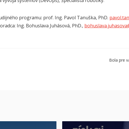
a vývoja systémov (DevOps), Špecialista robotiky.
udijného programu: prof. Ing. Pavol Tanuška, PhD.
pavol.ta
poradca: Ing. Bohuslava Juhásová, PhD.,
bohuslava.juhasova
Bola pre v