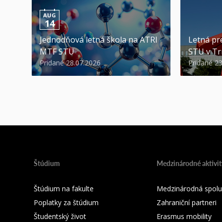
AUG
14
Jednodňová letná škola na ATRI
Letná pr
MTF STU
STU v Tr
Pridané 28.07.2026
Pridané 2
Štúdium
Medzinárodné aktivit
Štúdium na fakulte
Medzinárodná spolu
Poplatky za štúdium
Zahraniční partneri
Študentský život
Erasmus mobility