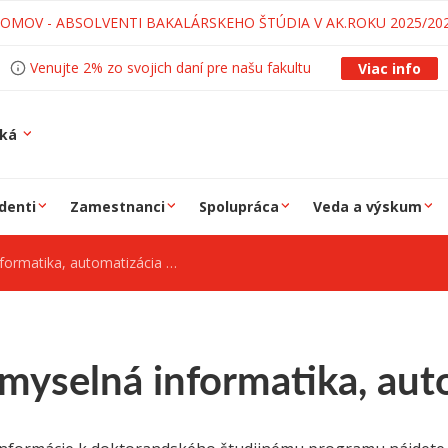
LOMOV - ABSOLVENTI BAKALÁRSKEHO ŠTÚDIA V AK.ROKU 2025/20
Venujte 2% zo svojich daní pre našu fakultu
Viac info
ská
denti
Zamestnanci
Spolupráca
Veda a výskum
matika, automatizácia a robotika
myselná informatika, aut