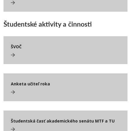
Študentské aktivity a činnosti
ŠVOČ
Anketa učiteľ roka
Študentská časť akademického senátu MTF a TU