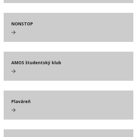
NONSTOP
AMOS študentský klub
Plaváreň