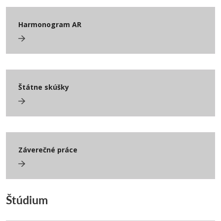
Harmonogram AR
Štátne skúšky
Záverečné práce
Štúdium