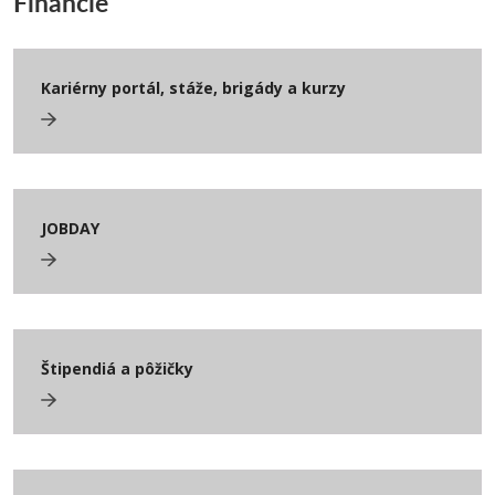
Financie
Kariérny portál, stáže, brigády a kurzy
JOBDAY
Štipendiá a pôžičky