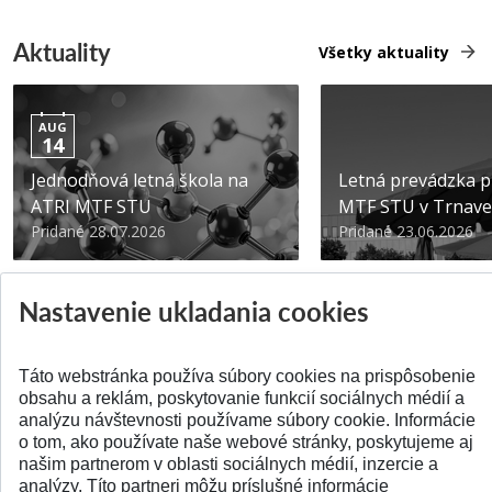
Aktuality
Všetky aktuality
AUG
14
Jednodňová letná škola na
Letná prevádzka p
ATRI MTF STU
MTF STU v Trnave
Pridané 28.07.2026
Pridané 23.06.2026
Nastavenie ukladania cookies
Táto webstránka používa súbory cookies na prispôsobenie
SPÄŤ NA VRCH
obsahu a reklám, poskytovanie funkcií sociálnych médií a
analýzu návštevnosti používame súbory cookie. Informácie
o tom, ako používate naše webové stránky, poskytujeme aj
našim partnerom v oblasti sociálnych médií, inzercie a
analýzy. Títo partneri môžu príslušné informácie