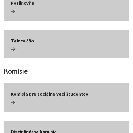
Posilňovňa
Telocvičňa
Komisie
Komisia pre sociálne veci študentov
Disciplinárna komisia