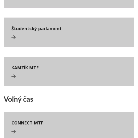
Študentský parlament
KAMZÍK MTF
Voľný čas
CONNECT MTF