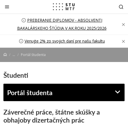
Prejsť na obsah
PREBERANIE DIPLOMOV - ABSOLVENTI
BAKALÁRSKEHO ŠTÚDIA V AK.ROKU 2025/2026
Venujte 2% zo svojich daní pre našu fakultu
...
Portál študenta
Študenti
Portál študenta
Záverečné práce, štátne skúšky a
obhajoby dizertačných prác