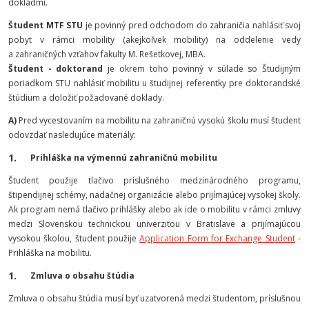
dokladmi.
Študent MTF STU
je povinný pred odchodom do zahraničia nahlásiť svoj
pobyt v rámci mobility (akejkoľvek mobility) na oddelenie vedy
a zahraničných vzťahov fakulty M. Rešetkovej, MBA.
Študent - doktorand
je okrem toho povinný v súlade so Študijným
poriadkom STU nahlásiť mobilitu u študijnej referentky pre doktorandské
štúdium a doložiť požadované doklady.
A)
Pred vycestovaním na mobilitu na zahraničnú vysokú školu musí študent
odovzdať nasledujúce materiály:
Prihláška na výmennú zahraničnú mobilitu
Študent použije tlačivo príslušného medzinárodného programu,
štipendijnej schémy, nadačnej organizácie alebo prijímajúcej vysokej školy.
Ak program nemá tlačivo prihlášky alebo ak ide o mobilitu v rámci zmluvy
medzi Slovenskou technickou univerzitou v Bratislave a prijímajúcou
vysokou školou, študent použije
Application Form for Exchange Student
-
Prihláška na mobilitu.
Zmluva o obsahu štúdia
Zmluva o obsahu štúdia musí byť uzatvorená medzi študentom, príslušnou