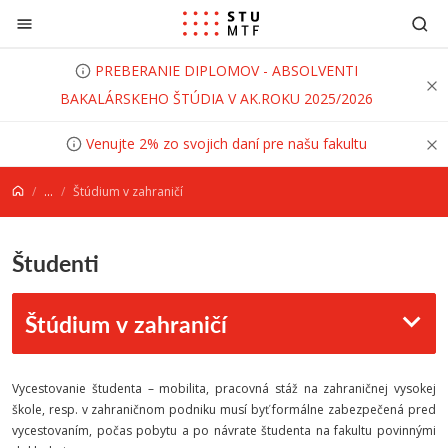
Prejsť na obsah
PREBERANIE DIPLOMOV - ABSOLVENTI
BAKALÁRSKEHO ŠTÚDIA V AK.ROKU 2025/2026
Venujte 2% zo svojich daní pre našu fakultu
...
Štúdium v zahraničí
Študenti
Štúdium v zahraničí
Vycestovanie študenta – mobilita, pracovná stáž na zahraničnej vysokej
škole, resp. v zahraničnom podniku musí byť formálne zabezpečená pred
vycestovaním, počas pobytu a po návrate študenta na fakultu povinnými