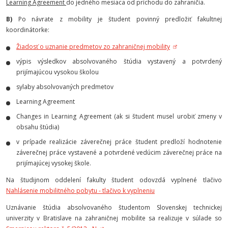
Learning Agreement
do jedného mesiaca od príchodu do zahraničia.
B)
Po návrate z mobility je študent povinný predložiť fakultnej
koordinátorke:
Žiadosť o uznanie predmetov zo zahraničnej mobility
výpis výsledkov absolvovaného štúdia vystavený a potvrdený
prijímajúcou vysokou školou
sylaby absolvovaných predmetov
Learning Agreement
Changes in Learning Agreement (ak si študent musel urobiť zmeny v
obsahu štúdia)
v prípade realizácie záverečnej práce študent predloží hodnotenie
záverečnej práce vystavené a potvrdené vedúcim záverečnej práce na
prijímajúcej vysokej škole.
Na študijnom oddelení fakulty študent odovzdá vyplnené tlačivo
Nahlásenie mobilitného pobytu - tlačivo k vyplneniu
Uznávanie štúdia absolvovaného študentom Slovenskej technickej
univerzity v Bratislave na zahraničnej mobilite sa realizuje v súlade so