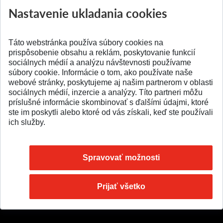
ATRI MTF STU
MTF STU v Trnave
Nastavenie ukladania cookies
Pridané 28.07.2026
Pridané 23.06.2026
Táto webstránka používa súbory cookies na
prispôsobenie obsahu a reklám, poskytovanie funkcií
sociálnych médií a analýzu návštevnosti používame
súbory cookie. Informácie o tom, ako používate naše
webové stránky, poskytujeme aj našim partnerom v oblasti
SPÄŤ NA VRCH
sociálnych médií, inzercie a analýzy. Títo partneri môžu
príslušné informácie skombinovať s ďalšími údajmi, ktoré
ste im poskytli alebo ktoré od vás získali, keď ste používali
ich služby.
Spravovať možnosti
Prijať všetko
© 2026 Slovenská technická univerzita