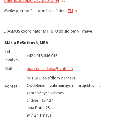
Smernicou rektora č. 5/2012 - N
.
Všetky potrebné informácie nájdete
TU
ERASMUS koordinátor MTF STU so sídlom v Trnave
Mária Rešetková, MBA
Tel
+421 918 646 015
.kontakt:
Mail:
maria.resetkova@stuba.sk
MTF STU so sídlom v Trnave
Oddelenie zahraničných projektov a
Adresa:
zahraničných vzťahov
č. dverí: T2-124
Jána Bottu 25
917 24 Trnava