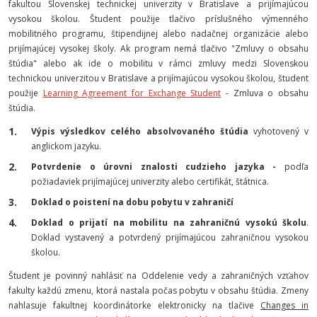
fakultou Slovenskej technickej univerzity v Bratislave a prijímajúcou
vysokou školou. Študent použije tlačivo príslušného výmenného
mobilitného programu, štipendijnej alebo nadačnej organizácie alebo
prijímajúcej vysokej školy. Ak program nemá tlačivo "Zmluvy o obsahu
štúdia" alebo ak ide o mobilitu v rámci zmluvy medzi Slovenskou
technickou univerzitou v Bratislave a prijímajúcou vysokou školou, študent
použije
Learning Agreement for Exchange Student
- Zmluva o obsahu
štúdia.
Výpis výsledkov celého absolvovaného štúdia
vyhotovený v
anglickom jazyku.
Potvrdenie o úrovni znalosti cudzieho jazyka -
podľa
požiadaviek prijímajúcej univerzity alebo certifikát, štátnica.
Doklad o poistení na dobu pobytu v zahraničí
Doklad o prijatí na mobilitu na zahraničnú vysokú školu
.
Doklad vystavený a potvrdený prijímajúcou zahraničnou vysokou
školou.
Študent je povinný nahlásiť na Oddelenie vedy a zahraničných vzťahov
fakulty každú zmenu, ktorá nastala počas pobytu v obsahu štúdia. Zmeny
nahlasuje fakultnej koordinátorke elektronicky na tlačive
Changes in