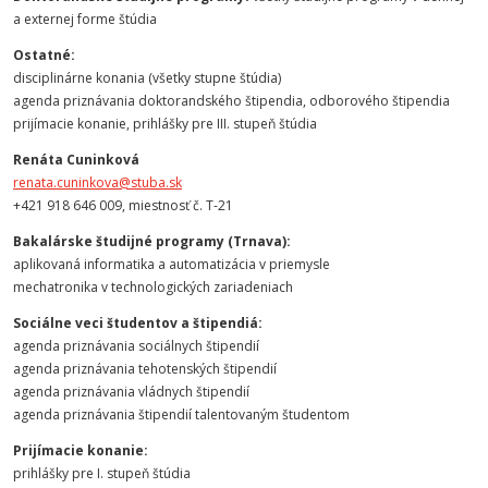
a externej forme štúdia
Ostatné:
disciplinárne konania (všetky stupne štúdia)
agenda priznávania doktorandského štipendia, odborového štipendia
prijímacie konanie, prihlášky pre III. stupeň štúdia
Renáta Cuninková
renata.cuninkova@stuba.sk
+421 918 646 009, miestnosť č. T-21
Bakalárske študijné programy (Trnava):
aplikovaná informatika a automatizácia v priemysle
mechatronika v technologických zariadeniach
Sociálne veci študentov a štipendiá:
agenda priznávania sociálnych štipendií
agenda priznávania tehotenských štipendií
agenda priznávania vládnych štipendií
agenda priznávania štipendií talentovaným študentom
Prijímacie konanie:
prihlášky pre I. stupeň štúdia