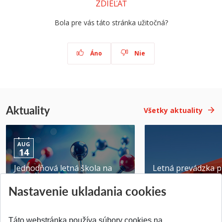
ZDIEĽAŤ
Bola pre vás táto stránka užitočná?
Áno
Nie
Aktuality
Všetky aktuality
AUG
14
Jednodňová letná škola na
Letná prevádzka p
ATRI MTF STU
MTF STU v Trnave
Nastavenie ukladania cookies
Pridané 28.07.2026
Pridané 23.06.2026
Táto webstránka používa súbory cookies na