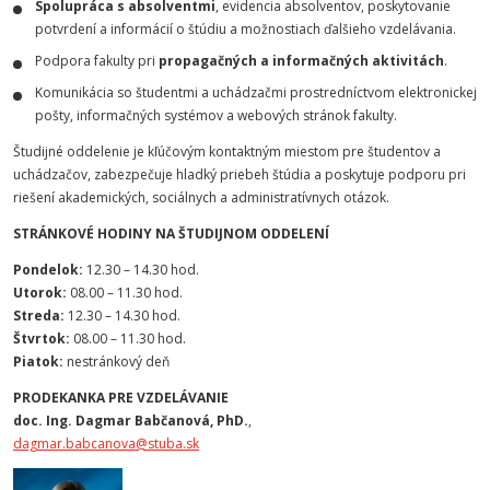
Spolupráca s absolventmi
, evidencia absolventov, poskytovanie
potvrdení a informácií o štúdiu a možnostiach ďalšieho vzdelávania.
Podpora fakulty pri
propagačných a informačných aktivitách
.
Komunikácia so študentmi a uchádzačmi prostredníctvom elektronickej
pošty, informačných systémov a webových stránok fakulty.
Študijné oddelenie je kľúčovým kontaktným miestom pre študentov a
uchádzačov, zabezpečuje hladký priebeh štúdia a poskytuje podporu pri
riešení akademických, sociálnych a administratívnych otázok.
STRÁNKOVÉ HODINY NA ŠTUDIJNOM ODDELENÍ
Pondelok:
12.30 – 14.30 hod.
Utorok:
08.00 – 11.30 hod.
Streda:
12.30 – 14.30 hod.
Štvrtok:
08.00 – 11.30 hod.
Piatok:
nestránkový deň
PRODEKANKA PRE VZDELÁVANIE
doc. Ing. Dagmar Babčanová, PhD.
,
dagmar.babcanova@stuba.sk