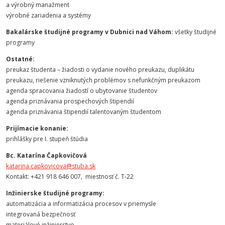
a výrobný manažment
výrobné zariadenia a systémy
Bakalárske študijné programy v Dubnici nad Váhom:
všetky študijné
programy
Ostatné:
preukaz študenta – žiadosti o vydanie nového preukazu, duplikátu
preukazu, riešenie vzniknutých problémov s nefunkčným preukazom
agenda spracovania žiadostí o ubytovanie študentov
agenda priznávania prospechových štipendií
agenda priznávania štipendií talentovaným študentom
Prijímacie konanie:
prihlášky pre I. stupeň štúdia
Bc. Katarína Čapkovičová
katarina.capkovicova@stuba.sk
Kontakt: +421 918 646 007, miestnosť č. T-22
Inžinierske študijné programy:
automatizácia a informatizácia procesov v priemysle
integrovaná bezpečnosť
materiálové inžinierstvo