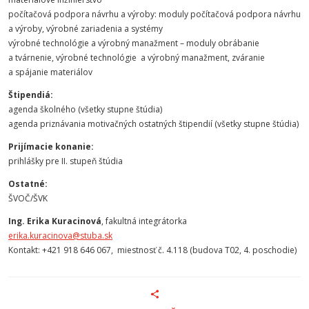
počítačová podpora návrhu a výroby: moduly počítačová podpora návrhu
a výroby, výrobné zariadenia a systémy
výrobné technológie a výrobný manažment – moduly obrábanie
a tvárnenie, výrobné technológie a výrobný manažment, zváranie
a spájanie materiálov
Štipendiá:
agenda školného (všetky stupne štúdia)
agenda priznávania motivačných ostatných štipendií (všetky stupne štúdia)
Prijímacie konanie:
prihlášky pre II. stupeň štúdia
Ostatné:
ŠVOČ/ŠVK
Ing. Erika Kuracinová
, fakultná integrátorka
erika.kuracinova@stuba.sk
Kontakt: +421 918 646 067, miestnosť č. 4.118 (budova T02, 4. poschodie)