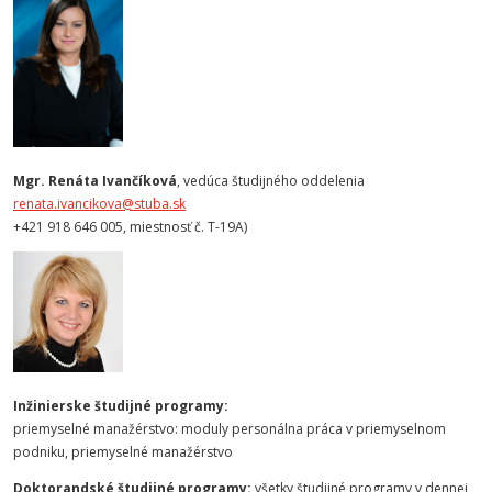
Mgr. Renáta Ivančíková
, vedúca študijného oddelenia
renata.ivancikova@stuba.sk
+421 918 646 005, miestnosť č. T-19A)
Inžinierske študijné programy:
priemyselné manažérstvo: moduly personálna práca v priemyselnom
podniku, priemyselné manažérstvo
Doktorandské študijné programy:
všetky študijné programy v dennej