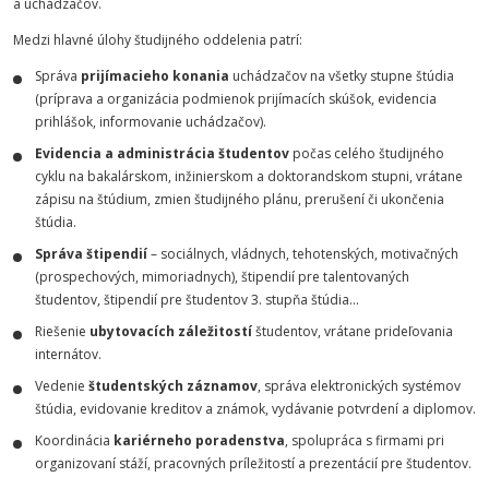
a uchádzačov.
Medzi hlavné úlohy študijného oddelenia patrí:
Správa
prijímacieho konania
uchádzačov na všetky stupne štúdia
(príprava a organizácia podmienok prijímacích skúšok, evidencia
prihlášok, informovanie uchádzačov).
Evidencia a administrácia študentov
počas celého študijného
cyklu na bakalárskom, inžinierskom a doktorandskom stupni, vrátane
zápisu na štúdium, zmien študijného plánu, prerušení či ukončenia
štúdia.
Správa štipendií
– sociálnych, vládnych, tehotenských, motivačných
(prospechových, mimoriadnych), štipendií pre talentovaných
študentov, štipendií pre študentov 3. stupňa štúdia...
Riešenie
ubytovacích záležitostí
študentov, vrátane prideľovania
internátov.
Vedenie
študentských záznamov
, správa elektronických systémov
štúdia, evidovanie kreditov a známok, vydávanie potvrdení a diplomov.
Koordinácia
kariérneho poradenstva
, spolupráca s firmami pri
organizovaní stáží, pracovných príležitostí a prezentácií pre študentov.