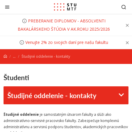
Prejsť na obsah
PREBERANIE DIPLOMOV - ABSOLVENTI
BAKALÁRSKEHO ŠTÚDIA V AK.ROKU 2025/2026
Venujte 2% zo svojich daní pre našu fakultu
...
Študijné oddelenie - kontakty
Študenti
Študijné oddelenie - kontakty
Študijné oddelenie
je samostatným útvarom fakulty a slúži ako
administratívno-servisné pracovisko fakulty. Zabezpečuje komplexnú
administratívnu a servisnú podporu študentov, akademických pracovníkov