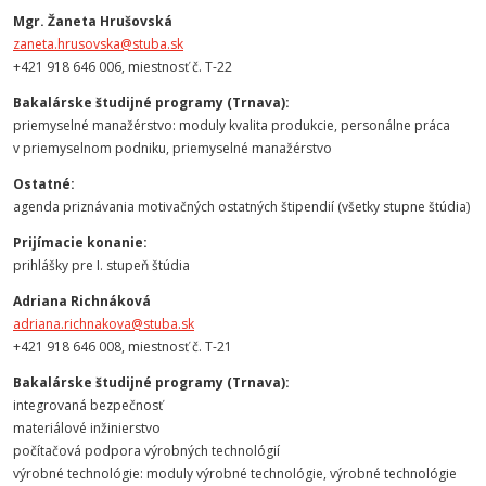
Mgr. Žaneta Hrušovská
zaneta.hrusovska@stuba.sk
+421 918 646 006, miestnosť č. T-22
Bakalárske študijné programy (Trnava):
priemyselné manažérstvo: moduly kvalita produkcie, personálne práca
v priemyselnom podniku, priemyselné manažérstvo
Ostatné:
agenda priznávania motivačných ostatných štipendií (všetky stupne štúdia)
Prijímacie konanie:
prihlášky pre I. stupeň štúdia
Adriana Richnáková
adriana.richnakova@stuba.sk
+421 918 646 008, miestnosť č. T-21
Bakalárske študijné programy (Trnava):
integrovaná bezpečnosť
materiálové inžinierstvo
počítačová podpora výrobných technológií
výrobné technológie: moduly výrobné technológie, výrobné technológie