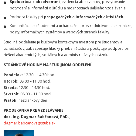
Spolupráca s absolventmi
, evidencia absolventov, poskytovanie
potvrdení a informácií o štúdiu a možnostiach ďalšieho vzdelávania.
Podpora fakulty pri
propagačných a informačných aktivitách
.
Komunikácia so študentmi a uchádzačmi prostredníctvom elektronickej
pošty, informačných systémov a webových stránok fakulty.
Študijné oddelenie je kľúčovým kontaktným miestom pre študentov a
uchádzačov, zabezpečuje hladký priebeh štúdia a poskytuje podporu pri
riešení akademických, sociálnych a administratívnych otázok.
STRÁNKOVÉ HODINY NA ŠTUDIJNOM ODDELENÍ
Pondelok:
12.30 – 14.30 hod.
Utorok:
08.00 – 11.30 hod.
Streda:
12.30 – 14.30 hod.
Štvrtok:
08.00 – 11.30 hod.
Piatok:
nestránkový deň
PRODEKANKA PRE VZDELÁVANIE
doc. Ing. Dagmar Babčanová, PhD.
,
dagmar.babcanova@stuba.sk