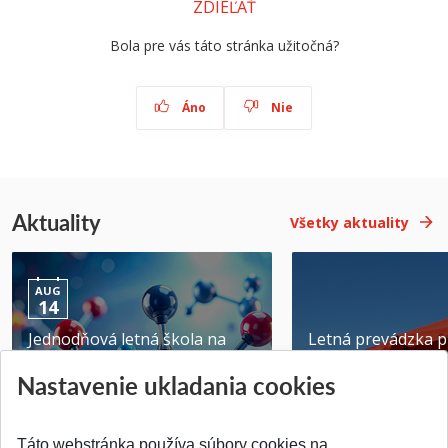
ZDIEĽAŤ
Bola pre vás táto stránka užitočná?
Áno
Nie
Aktuality
Všetky aktuality
AUG
14
Jednodňová letná škola na
Letná prevádzka p
ATRI MTF STU
MTF STU v Trnave
Nastavenie ukladania cookies
Pridané 28.07.2026
Pridané 23.06.2026
Táto webstránka používa súbory cookies na