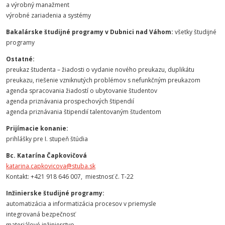
a výrobný manažment
výrobné zariadenia a systémy
Bakalárske študijné programy v Dubnici nad Váhom:
všetky študijné
programy
Ostatné:
preukaz študenta – žiadosti o vydanie nového preukazu, duplikátu
preukazu, riešenie vzniknutých problémov s nefunkčným preukazom
agenda spracovania žiadostí o ubytovanie študentov
agenda priznávania prospechových štipendií
agenda priznávania štipendií talentovaným študentom
Prijímacie konanie:
prihlášky pre I. stupeň štúdia
Bc. Katarína Čapkovičová
katarina.capkovicova@stuba.sk
Kontakt: +421 918 646 007, miestnosť č. T-22
Inžinierske študijné programy:
automatizácia a informatizácia procesov v priemysle
integrovaná bezpečnosť
materiálové inžinierstvo