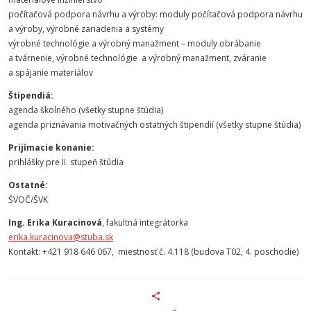
počítačová podpora návrhu a výroby: moduly počítačová podpora návrhu
a výroby, výrobné zariadenia a systémy
výrobné technológie a výrobný manažment – moduly obrábanie
a tvárnenie, výrobné technológie a výrobný manažment, zváranie
a spájanie materiálov
Štipendiá:
agenda školného (všetky stupne štúdia)
agenda priznávania motivačných ostatných štipendií (všetky stupne štúdia)
Prijímacie konanie:
prihlášky pre II. stupeň štúdia
Ostatné:
ŠVOČ/ŠVK
Ing. Erika Kuracinová
, fakultná integrátorka
erika.kuracinova@stuba.sk
Kontakt: +421 918 646 067, miestnosť č. 4.118 (budova T02, 4. poschodie)