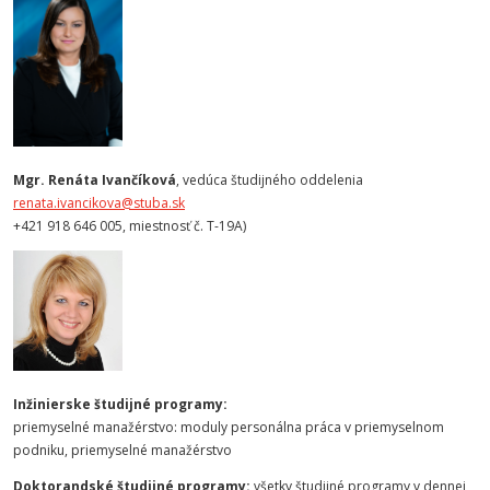
Mgr. Renáta Ivančíková
, vedúca študijného oddelenia
renata.ivancikova@stuba.sk
+421 918 646 005, miestnosť č. T-19A)
Inžinierske študijné programy:
priemyselné manažérstvo: moduly personálna práca v priemyselnom
podniku, priemyselné manažérstvo
Doktorandské študijné programy:
všetky študijné programy v dennej