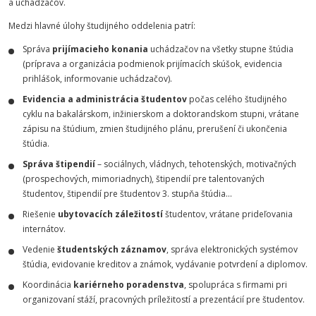
a uchádzačov.
Medzi hlavné úlohy študijného oddelenia patrí:
Správa
prijímacieho konania
uchádzačov na všetky stupne štúdia
(príprava a organizácia podmienok prijímacích skúšok, evidencia
prihlášok, informovanie uchádzačov).
Evidencia a administrácia študentov
počas celého študijného
cyklu na bakalárskom, inžinierskom a doktorandskom stupni, vrátane
zápisu na štúdium, zmien študijného plánu, prerušení či ukončenia
štúdia.
Správa štipendií
– sociálnych, vládnych, tehotenských, motivačných
(prospechových, mimoriadnych), štipendií pre talentovaných
študentov, štipendií pre študentov 3. stupňa štúdia...
Riešenie
ubytovacích záležitostí
študentov, vrátane prideľovania
internátov.
Vedenie
študentských záznamov
, správa elektronických systémov
štúdia, evidovanie kreditov a známok, vydávanie potvrdení a diplomov.
Koordinácia
kariérneho poradenstva
, spolupráca s firmami pri
organizovaní stáží, pracovných príležitostí a prezentácií pre študentov.