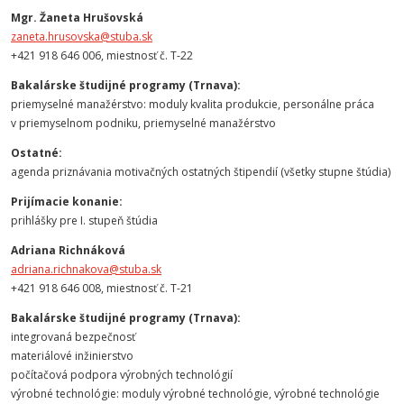
Mgr. Žaneta Hrušovská
zaneta.hrusovska@stuba.sk
+421 918 646 006, miestnosť č. T-22
Bakalárske študijné programy (Trnava):
priemyselné manažérstvo: moduly kvalita produkcie, personálne práca
v priemyselnom podniku, priemyselné manažérstvo
Ostatné:
agenda priznávania motivačných ostatných štipendií (všetky stupne štúdia)
Prijímacie konanie:
prihlášky pre I. stupeň štúdia
Adriana Richnáková
adriana.richnakova@stuba.sk
+421 918 646 008, miestnosť č. T-21
Bakalárske študijné programy (Trnava):
integrovaná bezpečnosť
materiálové inžinierstvo
počítačová podpora výrobných technológií
výrobné technológie: moduly výrobné technológie, výrobné technológie