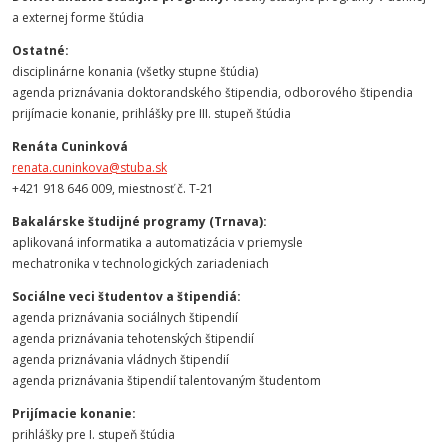
a externej forme štúdia
Ostatné:
disciplinárne konania (všetky stupne štúdia)
agenda priznávania doktorandského štipendia, odborového štipendia
prijímacie konanie, prihlášky pre III. stupeň štúdia
Renáta Cuninková
renata.cuninkova@stuba.sk
+421 918 646 009, miestnosť č. T-21
Bakalárske študijné programy (Trnava):
aplikovaná informatika a automatizácia v priemysle
mechatronika v technologických zariadeniach
Sociálne veci študentov a štipendiá:
agenda priznávania sociálnych štipendií
agenda priznávania tehotenských štipendií
agenda priznávania vládnych štipendií
agenda priznávania štipendií talentovaným študentom
Prijímacie konanie:
prihlášky pre I. stupeň štúdia