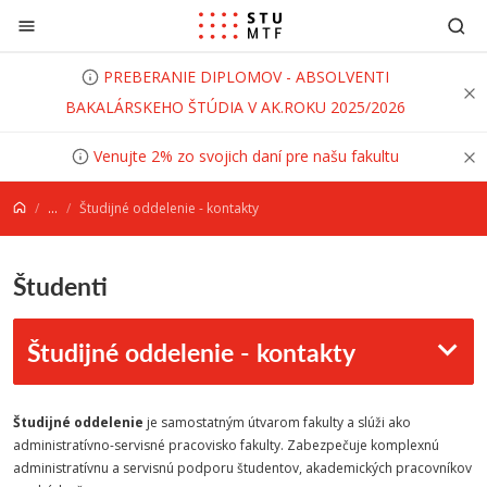
Prejsť na obsah
PREBERANIE DIPLOMOV - ABSOLVENTI
BAKALÁRSKEHO ŠTÚDIA V AK.ROKU 2025/2026
Venujte 2% zo svojich daní pre našu fakultu
...
Študijné oddelenie - kontakty
Študenti
Študijné oddelenie - kontakty
Študijné oddelenie
je samostatným útvarom fakulty a slúži ako
administratívno-servisné pracovisko fakulty. Zabezpečuje komplexnú
administratívnu a servisnú podporu študentov, akademických pracovníkov