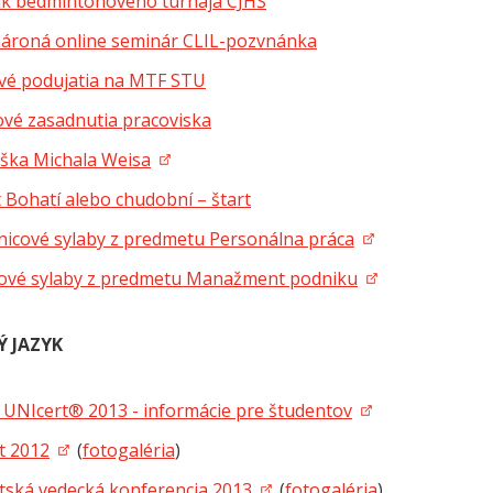
ník bedmintonového turnaja CJHŠ
ároná online seminár CLIL-pozvnánka
vé podujatia na MTF STU
ové zasadnutia pracoviska
ška Michala Weisa
 Bohatí alebo chudobní – štart
nicové sylaby z predmetu Personálna práca
cové sylaby z predmetu Manažment podniku
Ý JAZYK
 UNIcert® 2013 - informácie pre študentov
t 2012
(
fotogaléria
)
tská vedecká konferencia 2013
(
fotogaléria
)