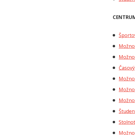
CENTRUM
Športo
Možnos
Možnos
Časový
Možnos
Možnos
Možnos
Študen
Stolno
Možnos