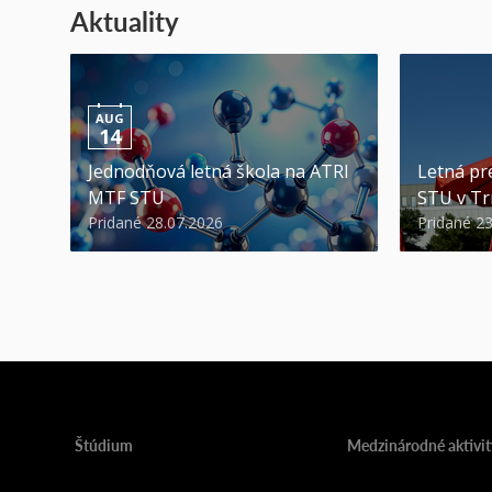
Aktuality
AUG
14
Jednodňová letná škola na ATRI
Letná pr
MTF STU
STU v Tr
Pridané 28.07.2026
Pridané 2
Štúdium
Medzinárodné aktivit