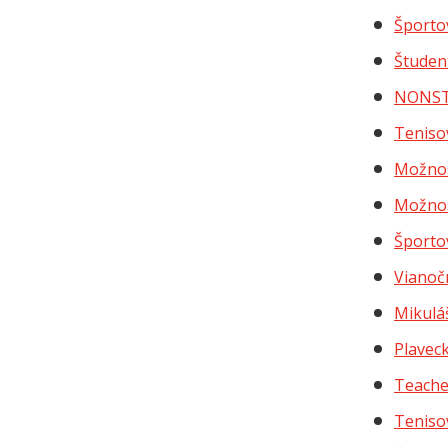
Športo
Študen
NONSTO
Teniso
Možnos
Možnos
Športo
Vianoč
Mikuláš
Plaveck
Teache
Teniso