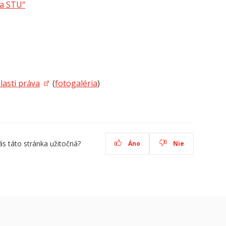
ra STU“
lasti práva
(
fotogaléria
)
ás táto stránka užitočná?
Áno
Nie