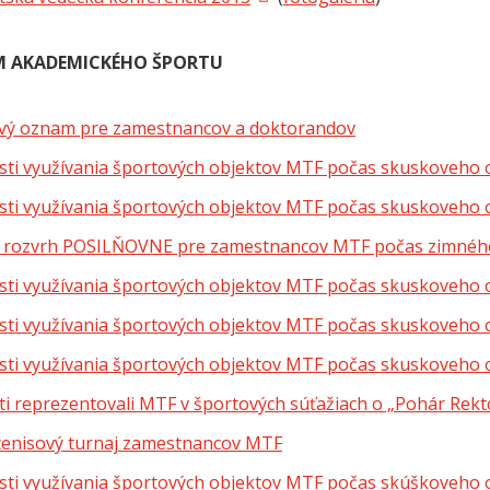
 AKADEMICKÉHO ŠPORTU
vý oznam pre zamestnancov a doktorandov
ti využívania športových objektov MTF počas skuskoveho 
ti využívania športových objektov MTF počas skuskoveho
 rozvrh POSILŇOVNE pre zamestnancov MTF počas zimnéh
ti využívania športových objektov MTF počas skuskoveho 
ti využívania športových objektov MTF počas skuskoveho 
ti využívania športových objektov MTF počas skuskoveho
ti reprezentovali MTF v športových súťažiach o „Pohár Rek
tenisový turnaj zamestnancov MTF
ti využívania športových objektov MTF počas skúškoveho