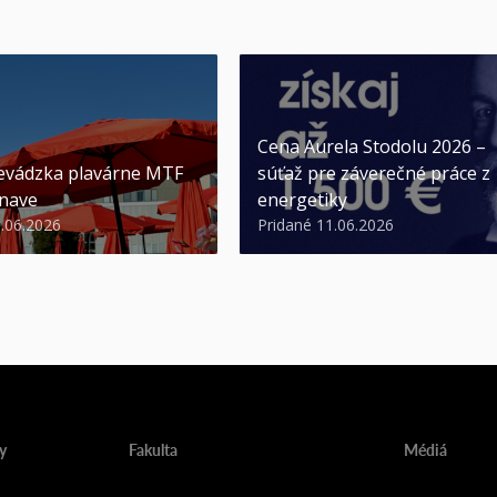
Cena Aurela Stodolu 2026 –
evádzka plavárne MTF
súťaž pre záverečné práce z
nave
energetiky
3.06.2026
Pridané 11.06.2026
y
Fakulta
Médiá