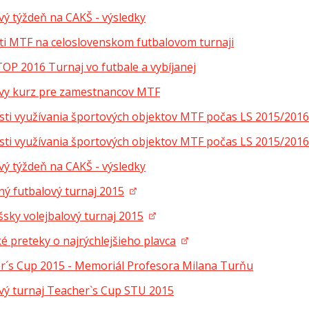
vý týždeň na CAKŠ - výsledky
ti MTF na celoslovenskom futbalovom turnaji
P 2016 Turnaj vo futbale a vybíjanej
vy kurz pre zamestnancov MTF
ti využívania športových objektov MTF počas LS 2015/201
ti využívania športových objektov MTF počas LS 2015/201
vý týždeň na CAKŠ - výsledky
ný futbalový turnaj 2015
sky volejbalový turnaj 2015
é preteky o najrýchlejšieho plavca
r´s Cup 2015 - Memoriál Profesora Milana Turňu
vý turnaj Teacher`s Cup STU 2015