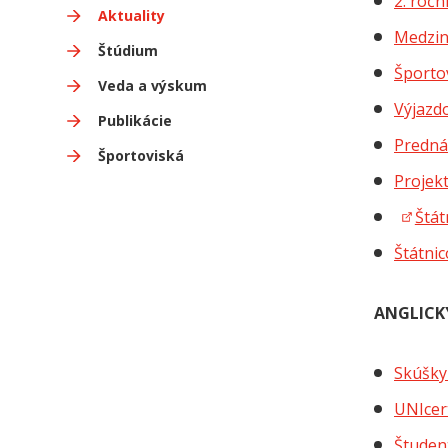
2. roč
Aktuality
Medzin
Štúdium
Športo
Veda a výskum
Výjazd
Publikácie
Predná
Športoviská
Projekt
Štát
Štátni
ANGLICK
Skúšky
UNIcer
Študen