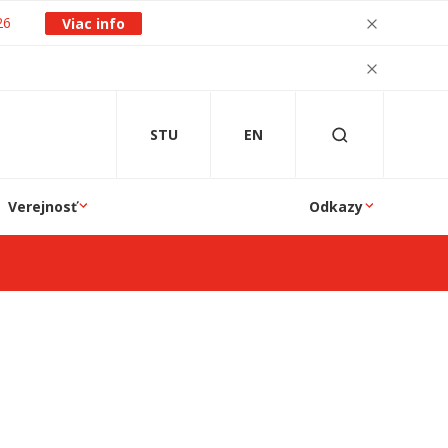
26
Viac info
STU
EN
Verejnosť
Odkazy