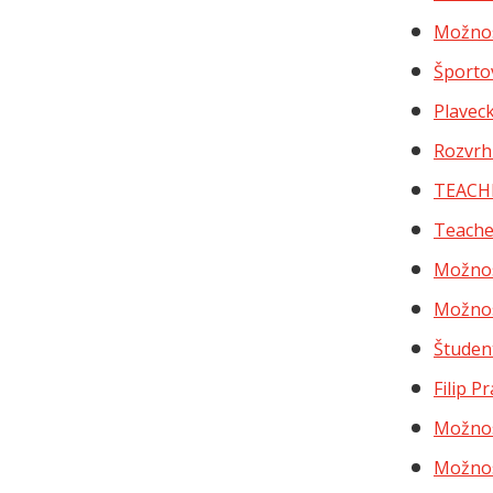
Možnos
Športo
Plavec
Rozvrh
TEACHE
Teache
Možnos
Možnos
Študen
Filip P
Možnos
Možnos