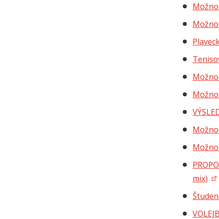
Možnos
Možnos
Plavec
Teniso
Možnos
Možnos
VÝSLE
Možnos
Možnos
PROPOZ
mix)
Študen
VOLEJB