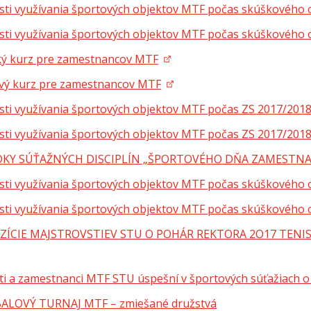
ti využívania športových objektov MTF počas skúškového
ti využívania športových objektov MTF počas skúškového 
ký kurz pre zamestnancov MTF
vý kurz pre zamestnancov MTF
ti využívania športových objektov MTF počas ZS 2017/201
ti využívania športových objektov MTF počas ZS 2017/201
DKY SÚŤAŽNÝCH DISCIPLÍN „ŠPORTOVÉHO DŇA ZAMESTNAN
ti využívania športových objektov MTF počas skúškového
ti využívania športových objektov MTF počas skúškového 
ÍCIE MAJSTROVSTIEV STU O POHÁR REKTORA 2O17 TENIS 
ti a zamestnanci MTF STU úspešní v športových súťažiach 
ALOVÝ TURNAJ MTF – zmiešané družstvá