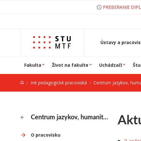
Prejsť na obsah
PREBERANIE DIP
Ústavy a pracovi
Fakulta
Život na fakulte
Uchádzači
Štu
Iné pedagogické pracoviská
Centrum jazykov, humanitných vi
Aktu
Centrum jazykov, humanitných vied a akademického športu
O pracovisku