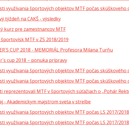
ti využívania športových objektov MTF počas skúškoveho 
vý týždeň na CAKŠ - výsledky
ký kurz pre zamestnancov MTF
 športovísk MTF v ZS 2018/2019
R´S CUP 2018 - MEMORIÁL Profesora Milana Turňu
r´s cup 2018 – ponuka prípravy
ti využívania športových objektov MTF počas skúškového
ti využívania športových objektov MTF počas skúškového 
ti reprezentovali MTF v športových súťažiach o „Pohár Rek
raj - Akademickym majstrom sveta v strelbe
ti využívania športových objektov MTF počas LS 2017/201
ti využívania športových objektov MTF počas LS 2017/201