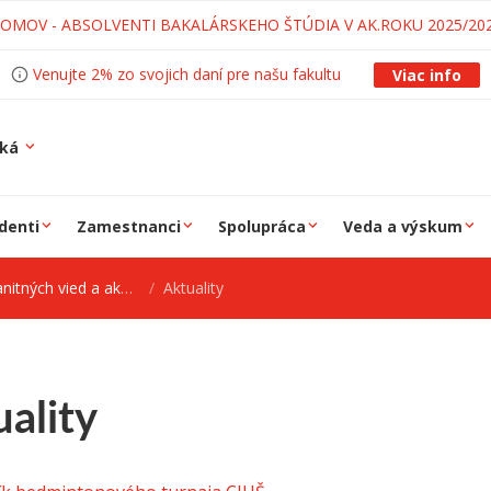
LOMOV - ABSOLVENTI BAKALÁRSKEHO ŠTÚDIA V AK.ROKU 2025/20
Venujte 2% zo svojich daní pre našu fakultu
Viac info
ská
denti
Zamestnanci
Spolupráca
Veda a výskum
ed a akademického športu
Aktuality
ality