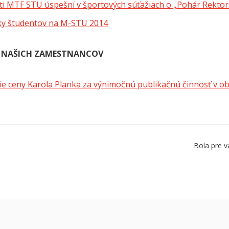
ti MTF STU úspešní v športových súťažiach o „Pohár Rekto
ky študentov na M-STU 2014
 NAŠICH ZAMESTNANCOV
ie ceny Karola Planka za výnimočnú publikačnú činnosť v ob
Bola pre v