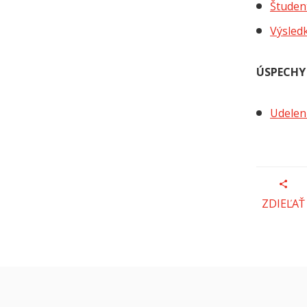
Študen
Výsled
ÚSPECHY
Udelen
ZDIEĽAŤ